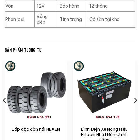
Vôn
12V
Bảo hành
12 tháng
Bóng
Phân loại
Tình trạng
Có sẵn tại kho
đèn
SẢN PHẨM TƯƠNG TỰ
Bình Điện Xe Nâng Hiệu
Lốp đặc đàn hồi NEXEN
Hitachi Nhật Bản Chính
Hãng