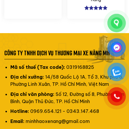
Được xếp
hạng
5
5
sao
CÔNG TY TNHH DỊCH VỤ THƯƠNG MẠI XE NÂNG MH
Mã số thuế (Tax code):
0319168825
Địa chỉ xưởng:
14/58 Quốc Lộ 1A, Tổ 3, Khu phố 6,
Phường Linh Xuân, TP. Hồ Chí Minh, Việt Nam
Địa chỉ văn phòng:
Số 12, Đường số 8, Phường Tam
Bình, Quận Thủ Đức, TP. Hồ Chí Minh
Hotline:
0969.654.121 - 0343.147.468
Email:
minhhaoxenang@gmail.com