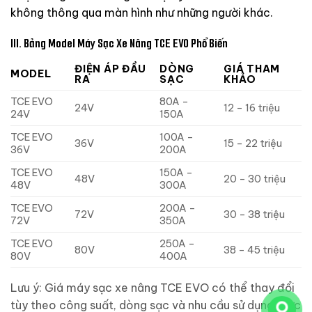
không thông qua màn hình như những người khác.
III. Bảng Model Máy Sạc Xe Nâng TCE EVO Phổ Biến
ĐIỆN ÁP ĐẦU
DÒNG
GIÁ THAM
MODEL
RA
SẠC
KHẢO
TCE EVO
80A –
24V
12 – 16 triệu
24V
150A
TCE EVO
100A –
36V
15 – 22 triệu
36V
200A
TCE EVO
150A –
48V
20 – 30 triệu
48V
300A
TCE EVO
200A –
72V
30 – 38 triệu
72V
350A
TCE EVO
250A –
80V
38 – 45 triệu
80V
400A
Lưu ý: Giá máy sạc xe nâng TCE EVO có thể thay đổi
tùy theo công suất, dòng sạc và nhu cầu sử dụng thực