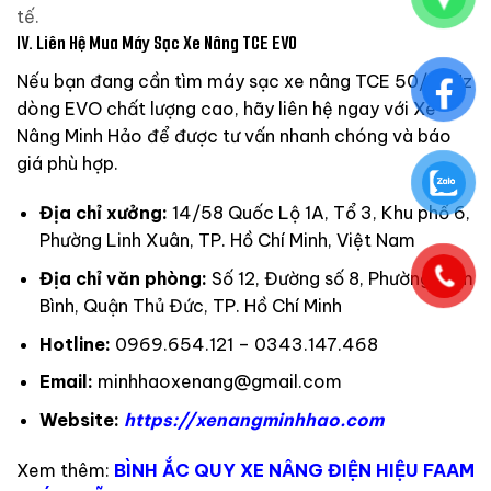
tế.
IV. Liên Hệ Mua Máy Sạc Xe Nâng TCE EVO
Nếu bạn đang cần tìm máy sạc xe nâng TCE 50/60Hz
dòng EVO chất lượng cao, hãy liên hệ ngay với
Xe
Nâng Minh Hảo
để được tư vấn nhanh chóng và báo
giá phù hợp.
Địa chỉ xưởng:
14/58 Quốc Lộ 1A, Tổ 3, Khu phố 6,
Phường Linh Xuân, TP. Hồ Chí Minh, Việt Nam
Địa chỉ văn phòng:
Số 12, Đường số 8, Phường Tam
Bình, Quận Thủ Đức, TP. Hồ Chí Minh
Hotline:
0969.654.121 – 0343.147.468
Email:
minhhaoxenang@gmail.com
Website:
https://xenangminhhao.com
Xem thêm:
BÌNH ẮC QUY XE NÂNG ĐIỆN HIỆU FAAM