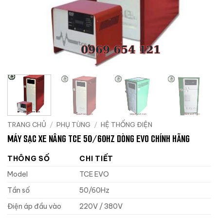
TRANG CHỦ
/
PHỤ TÙNG
/
HỆ THỐNG ĐIỆN
MÁY SẠC XE NÂNG TCE 50/60HZ DÒNG EVO CHÍNH HÃNG
THÔNG SỐ
CHI TIẾT
Model
TCE EVO
Tần số
50/60Hz
Điện áp đầu vào
220V / 380V