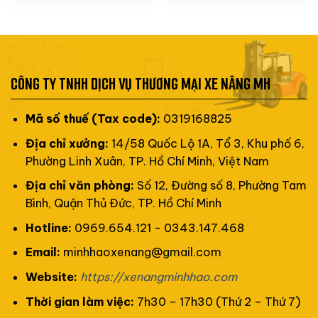
hạng
5
5
sao
CÔNG TY TNHH DỊCH VỤ THƯƠNG MẠI XE NÂNG MH
Mã số thuế (Tax code):
0319168825
Địa chỉ xưởng:
14/58 Quốc Lộ 1A, Tổ 3, Khu phố 6,
Phường Linh Xuân, TP. Hồ Chí Minh, Việt Nam
Địa chỉ văn phòng:
Số 12, Đường số 8, Phường Tam
Bình, Quận Thủ Đức, TP. Hồ Chí Minh
Hotline:
0969.654.121 - 0343.147.468
Email:
minhhaoxenang@gmail.com
Website:
https://xenangminhhao.com
Thời gian làm việc:
7h30 – 17h30 (Thứ 2 – Thứ 7)