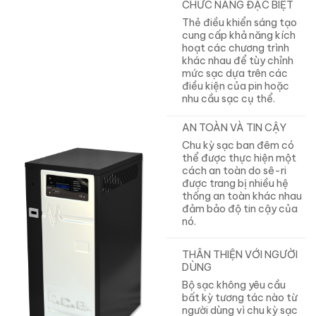
CHỨC NĂNG ĐẶC BIỆT
Thẻ điều khiển sáng tạo
cung cấp khả năng kích
hoạt các chương trình
khác nhau để tùy chỉnh
mức sạc dựa trên các
điều kiện của pin hoặc
nhu cầu sạc cụ thể.
AN TOÀN VÀ TIN CẬY
Chu kỳ sạc ban đêm có
thể được thực hiện một
cách an toàn do sê-ri
được trang bị nhiều hệ
thống an toàn khác nhau
đảm bảo độ tin cậy của
nó.
THÂN THIỆN VỚI NGƯỜI
DÙNG
Bộ sạc không yêu cầu
bất kỳ tương tác nào từ
người dùng vì chu kỳ sạc