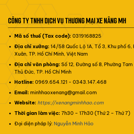
CÔNG TY TNHH DỊCH VỤ THƯƠNG MẠI XE NÂNG MH
Mã số thuế (Tax code):
0319168825
Địa chỉ xưởng:
14/58 Quốc Lộ 1A, Tổ 3, Khu phố 6,
Xuân, TP. Hồ Chí Minh, Việt Nam
Địa chỉ văn phòng:
Số 12, Đường số 8, Phường Tam 
Thủ Đức, TP. Hồ Chí Minh
Hotline:
0969.654.121 - 0343.147.468
Email:
minhhaoxenang@gmail.com
Website:
https://xenangminhhao.com
Thời gian làm việc:
7h30 – 17h30 (Thứ 2 – Thứ 7)
Đại diện pháp lý:
Nguyễn Minh Hảo