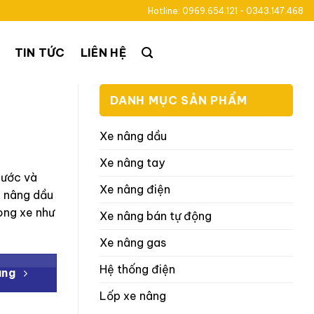
Hotline: 0969.654.121 - 0343.147.468
TIN TỨC
LIÊN HỆ
DANH MỤC SẢN PHẨM
Xe nâng dầu
Xe nâng tay
hước và
Xe nâng điện
e nâng dầu
òng xe như
Xe nâng bán tự động
Xe nâng gas
Hệ thống điện
àng
Lốp xe nâng