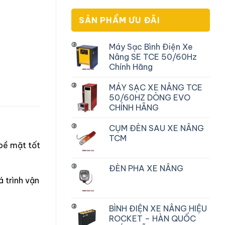
SẢN PHẨM ƯU ĐÃI
Máy Sạc Bình Điện Xe
Nâng SE TCE 50/60Hz
Chính Hãng
MÁY SẠC XE NÂNG TCE
50/60HZ DÒNG EVO
CHÍNH HÃNG
CỤM ĐÈN SAU XE NÂNG
TCM
bề mặt tốt
ĐÈN PHA XE NÂNG
á trình vận
BÌNH ĐIỆN XE NÂNG HIỆU
ROCKET – HÀN QUỐC