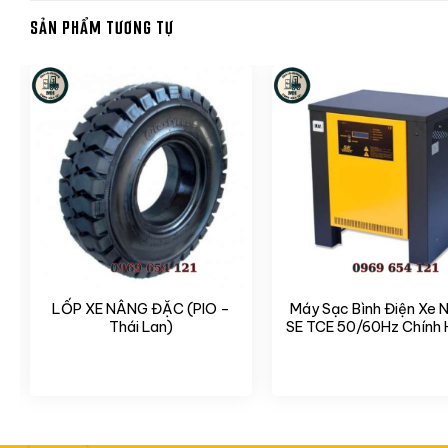
SẢN PHẨM TƯƠNG TỰ
LỐP XE NÂNG ĐẶC (PIO –
Máy Sạc Bình Điện Xe 
B
Thái Lan)
SE TCE 50/60Hz Chính