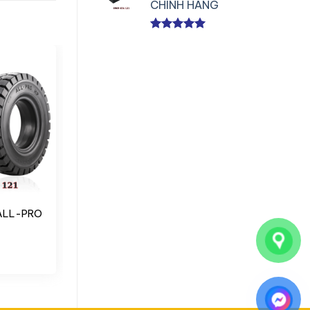
CHÍNH HÃNG
Được xếp
hạng
5.00
5 sao
 ALL-PRO