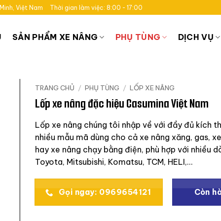
 Minh, Việt Nam
Thời gian làm việc: 8:00 - 17:00
U
SẢN PHẨM XE NÂNG
PHỤ TÙNG
DỊCH VỤ
TRANG CHỦ
/
PHỤ TÙNG
/
LỐP XE NÂNG
Lốp xe nâng đặc hiệu Casumina Việt Nam
Lốp xe nâng chúng tôi nhập về với đầy đủ kích t
nhiều mẫu mã dùng cho cả xe nâng xăng, gas, x
hay xe nâng chạy bằng điện, phù hợp với nhiều d
Toyota, Mitsubishi, Komatsu, TCM, HELI,…
Gọi ngay: 0969654121
Còn h