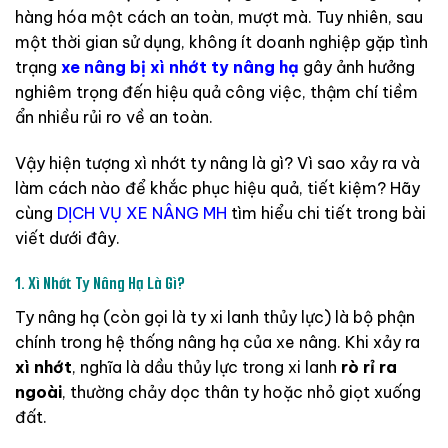
hàng
hóa
một
cách
an
toàn,
mượt
mà.
Tuy
nhiên,
sau
một
thời
gian
sử
dụng,
không
ít
doanh
nghiệp
gặp
tình
trạng
xe nâng bị xì nhớt ty nâng hạ
gây
ảnh
hưởng
nghiêm
trọng
đến
hiệu
quả
công
việc,
thậm
chí
tiềm
ẩn
nhiều
rủi
ro
về
an
toàn.
Vậy
hiện
tượng
xì
nhớt
ty
nâng
là
gì?
Vì
sao
xảy
ra
và
làm
cách
nào
để
khắc
phục
hiệu
quả,
tiết
kiệm?
Hãy
cùng
DỊCH
VỤ
XE
NÂNG
MH
tìm
hiểu
chi
tiết
trong
bài
viết
dưới
đây.
1.
Xì
Nhớt
Ty
Nâng
Hạ
Là
Gì?
Ty
nâng
hạ (
còn
gọi
là
ty
xi
lanh
thủy
lực)
là
bộ
phận
chính
trong
hệ
thống
nâng
hạ
của
xe
nâng.
Khi
xảy
ra
xì
nhớt
,
nghĩa
là
dầu
thủy
lực
trong
xi
lanh
rò
rỉ
ra
ngoài
,
thường
chảy
dọc
thân
ty
hoặc
nhỏ
giọt
xuống
đất.