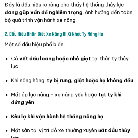
Đây
là
dấu
hiệu
rõ
ràng
cho
thấy
hệ
thống
thủy
lực
đang
gặp
vấn
đề
nghiêm
trọng
,
ảnh
hưởng
đến
toàn
bộ
quá
trình
vận
hành
xe
nâng.
2.
Dấu
Hiệu
Nhận
Biết
Xe
Nâng
Bị
Xì
Nhớt
Ty
Nâng
Hạ
Một
số
dấu
hiệu
phổ
biến:
Có
vết
dầu
loang
hoặc
nhỏ
giọt
tại
thân
ty
thủy
lực
Khi
nâng
hàng,
ty
bị
rung,
giật
hoặc
hạ
không
đều
Mất
áp
lực
nâng –
xe
nâng
yếu
hoặc
tụt
ty
khi
đứng
yên
Kêu
lạ
khi
vận
hành
hệ
thống
nâng
hạ
Mặt
sàn
tại
vị
trí
đỗ
xe
thường
xuyên
ướt
dầu
thủy