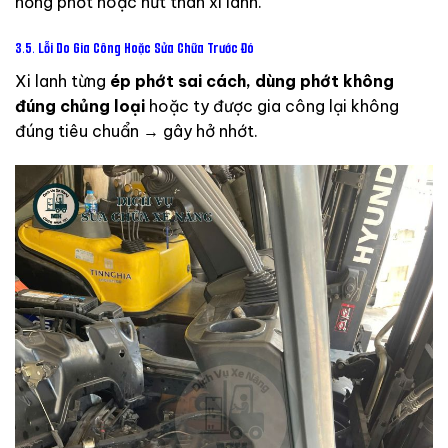
hỏng
phớt
hoặc
nứt
thân
xi
lanh.
3.5.
Lỗi
Do
Gia
Công
Hoặc
Sửa
Chữa
Trước
Đó
Xi
lanh
từng
ép
phớt
sai
cách,
dùng
phớt
không
đúng
chủng
loại
hoặc
ty
được
gia
công
lại
không
đúng
tiêu
chuẩn →
gây
hở
nhớt.