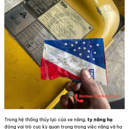
Trong
hệ
thống
thủy
lực
của
xe
nâng,
ty
nâng
hạ
đóng
vai
trò
cực
kỳ
quan
trọng
trong
việc
nâng
và
hạ