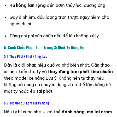
Hư
hỏng
lan
rộng
đến
bơm
thủy
lực,
đường
ống
Gây
ô
nhiễm,
dầu
loang
trơn
trượt,
nguy
hiểm
cho
người
đi
lại
Tăng
chi
phí
sửa
chữa
nếu
để
lâu
không
xử
lý
5.
Cách
Khắc
Phục
Tình
Trạng
Xì
Nhớt
Ty
Nâng
Hạ
5.1.
Thay
Phớt (
Phốt)
Thủy
Lực
Đây
là
giải
pháp
hiệu
quả
và
phổ
biến
nhất.
Cần
tháo
xi
lanh,
kiểm
tra
ty
và
thay
đúng
loại
phớt
tiêu
chuẩn
theo
model
xe
nâng.
Lưu
ý:
Không
nên
tự
thay
nếu
không
có
dụng
cụ
chuyên
dụng
vì
có
thể
làm
hỏng
bề
mặt
ty
hoặc
ép
sai
phớt.
5.2.
Gia
Công /
Làm
Lại
Ty
Nâng
Nếu
ty
bị
xước
nhẹ →
có
thể
đánh
bóng,
mạ
lại
crom