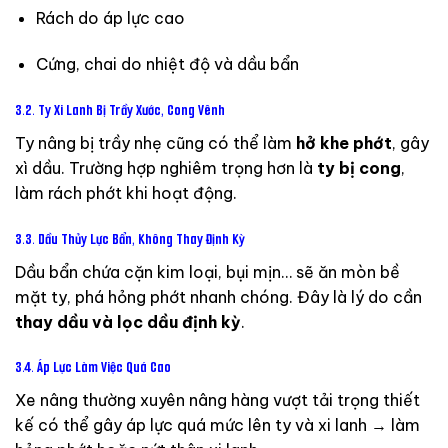
Rách
do
áp
lực
cao
Cứng,
chai
do
nhiệt
độ
và
dầu
bẩn
3.2.
Ty
Xi
Lanh
Bị
Trầy
Xước,
Cong
Vênh
Ty
nâng
bị
trầy
nhẹ
cũng
có
thể
làm
hở
khe
phớt
,
gây
xì
dầu.
Trường
hợp
nghiêm
trọng
hơn
là
ty
bị
cong
,
làm
rách
phớt
khi
hoạt
động.
3.3.
Dầu
Thủy
Lực
Bẩn,
Không
Thay
Định
Kỳ
Dầu
bẩn
chứa
cặn
kim
loại,
bụi
mịn…
sẽ
ăn
mòn
bề
mặt
ty,
phá
hỏng
phớt
nhanh
chóng.
Đây
là
lý
do
cần
thay
dầu
và
lọc
dầu
định
kỳ
.
3.4.
Áp
Lực
Làm
Việc
Quá
Cao
Xe
nâng
thường
xuyên
nâng
hàng
vượt
tải
trọng
thiết
kế
có
thể
gây
áp
lực
quá
mức
lên
ty
và
xi
lanh →
làm