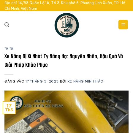
Bỏ
Địa chỉ: 14/58 Quốc Lộ 1A, Tổ 3, Khu phố 6, Phường Linh Xuân, TP. Hồ
Chí Minh, Việt Nam
qua
nội
dung
TIN TỨC
Xe Nâng Bị Xì Nhớt Ty Nâng Hạ: Nguyên Nhân, Hậu Quả Và
Giải Pháp Khắc Phục
ĐĂNG VÀO
17 THÁNG 5, 2025
BỞI
XE NÂNG MINH HẢO
17
Th5