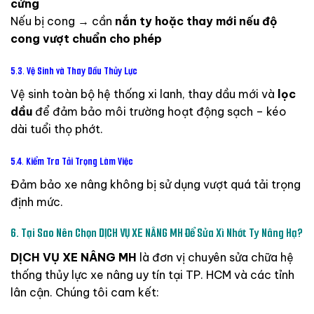
cứng
Nếu
bị
cong →
cần
nắn
ty
hoặc
thay
mới
nếu
độ
cong
vượt
chuẩn
cho
phép
5.3.
Vệ
Sinh
và
Thay
Dầu
Thủy
Lực
Vệ
sinh
toàn
bộ
hệ
thống
xi
lanh,
thay
dầu
mới
và
lọc
dầu
để
đảm
bảo
môi
trường
hoạt
động
sạch –
kéo
dài
tuổi
thọ
phớt.
5.4.
Kiểm
Tra
Tải
Trọng
Làm
Việc
Đảm
bảo
xe
nâng
không
bị
sử
dụng
vượt
quá
tải
trọng
định
mức.
6.
Tại
Sao
Nên
Chọn
DỊCH
VỤ
XE
NÂNG
MH
Để
Sửa
Xì
Nhớt
Ty
Nâng
Hạ?
DỊCH
VỤ
XE
NÂNG
MH
là
đơn
vị
chuyên
sửa
chữa
hệ
thống
thủy
lực
xe
nâng
uy
tín
tại
TP.
HCM
và
các
tỉnh
lân
cận.
Chúng
tôi
cam
kết: