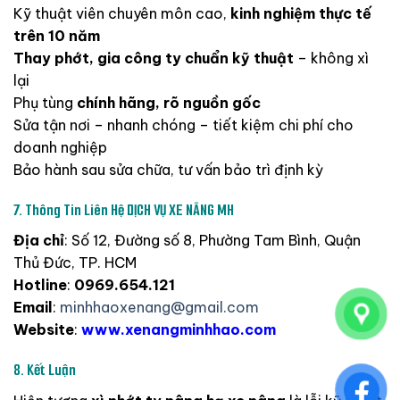
Kỹ
thuật
viên
chuyên
môn
cao,
kinh
nghiệm
thực
tế
trên
10
năm
Thay
phớt,
gia
công
ty
chuẩn
kỹ
thuật
–
không
xì
lại
Phụ
tùng
chính
hãng,
rõ
nguồn
gốc
Sửa
tận
nơi –
nhanh
chóng –
tiết
kiệm
chi
phí
cho
doanh
nghiệp
Bảo
hành
sau
sửa
chữa,
tư
vấn
bảo
trì
định
kỳ
7.
Thông
Tin
Liên
Hệ
DỊCH
VỤ
XE
NÂNG
MH
Địa
chỉ
:
Số
12,
Đường
số
8,
Phường
Tam
Bình,
Quận
Thủ
Đức,
TP.
HCM
Hotline
:
0969.654.121
Email
:
minhhaoxenang@
gmail.
com
Website
:
www.
xenangminhhao.
com
8.
Kết
Luận