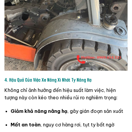
4.
Hậu
Quả
Của
Việc
Xe
Nâng
Xì
Nhớt
Ty
Nâng
Hạ
Không
chỉ
ảnh
hưởng
đến
hiệu
suất
làm
việc,
hiện
tượng
này
còn
kéo
theo
nhiều
rủi
ro
nghiêm
trọng:
Giảm
khả
năng
nâng
hạ
,
gây
gián
đoạn
sản
xuất
Mất
an
toàn
,
nguy
cơ
hàng
rơi,
tụt
ty
bất
ngờ