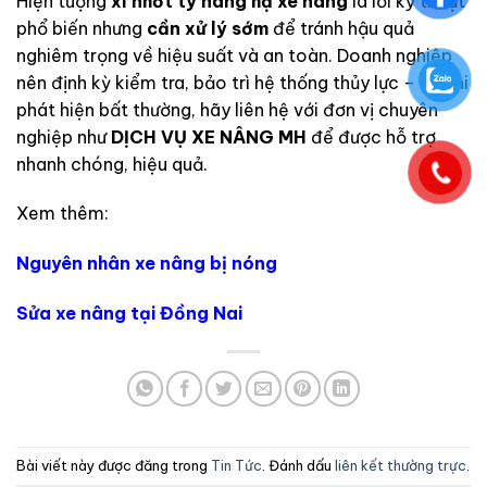
Hiện
tượng
xì
nhớt
ty
nâng
hạ
xe
nâng
là
lỗi
kỹ
thuật
phổ
biến
nhưng
cần
xử
lý
sớm
để
tránh
hậu
quả
nghiêm
trọng
về
hiệu
suất
và
an
toàn.
Doanh
nghiệp
nên
định
kỳ
kiểm
tra,
bảo
trì
hệ
thống
thủy
lực –
và
khi
phát
hiện
bất
thường,
hãy
liên
hệ
với
đơn
vị
chuyên
nghiệp
như
DỊCH
VỤ
XE
NÂNG
MH
để
được
hỗ
trợ
nhanh
chóng,
hiệu
quả.
Xem thêm:
Nguyên nhân xe nâng bị nóng
Sửa xe nâng tại Đồng Nai
Bài viết này được đăng trong
Tin Tức
. Đánh dấu
liên kết thường trực
.