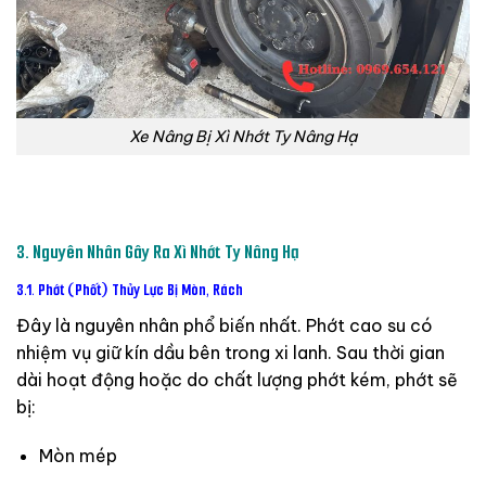
Xe Nâng Bị Xì Nhớt Ty Nâng Hạ
3.
Nguyên
Nhân
Gây
Ra
Xì
Nhớt
Ty
Nâng
Hạ
3.1.
Phớt (
Phốt)
Thủy
Lực
Bị
Mòn,
Rách
Đây
là
nguyên
nhân
phổ
biến
nhất.
Phớt
cao
su
có
nhiệm
vụ
giữ
kín
dầu
bên
trong
xi
lanh.
Sau
thời
gian
dài
hoạt
động
hoặc
do
chất
lượng
phớt
kém,
phớt
sẽ
bị:
Mòn
mép