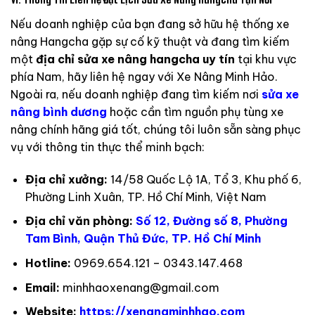
Nếu doanh nghiệp của bạn đang sở hữu hệ thống xe
nâng Hangcha gặp sự cố kỹ thuật và đang tìm kiếm
một
địa chỉ sửa xe nâng hangcha uy tín
tại khu vực
phía Nam, hãy liên hệ ngay với Xe Nâng Minh Hảo.
Ngoài ra, nếu doanh nghiệp đang tìm kiếm nơi
sửa xe
nâng bình dương
hoặc cần tìm nguồn phụ tùng xe
nâng chính hãng giá tốt, chúng tôi luôn sẵn sàng phục
vụ với thông tin thực thể minh bạch:
Địa chỉ xưởng:
14/58 Quốc Lộ 1A, Tổ 3, Khu phố 6,
Phường Linh Xuân, TP. Hồ Chí Minh, Việt Nam
Địa chỉ văn phòng:
Số 12, Đường số 8, Phường
Tam Bình, Quận Thủ Đức, TP. Hồ Chí Minh
Hotline:
0969.654.121 – 0343.147.468
Email:
minhhaoxenang@gmail.com
Website:
https://xenangminhhao.com