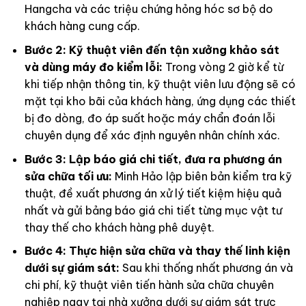
Hangcha và các triệu chứng hỏng hóc sơ bộ do
khách hàng cung cấp.
Bước 2: Kỹ thuật viên đến tận xưởng khảo sát
và dùng máy đo kiểm lỗi:
Trong vòng 2 giờ kể từ
khi tiếp nhận thông tin, kỹ thuật viên lưu động sẽ có
mặt tại kho bãi của khách hàng, ứng dụng các thiết
bị đo dòng, đo áp suất hoặc máy chẩn đoán lỗi
chuyên dụng để xác định nguyên nhân chính xác.
Bước 3: Lập báo giá chi tiết, đưa ra phương án
sửa chữa tối ưu:
Minh Hảo lập biên bản kiểm tra kỹ
thuật, đề xuất phương án xử lý tiết kiệm hiệu quả
nhất và gửi bảng báo giá chi tiết từng mục vật tư
thay thế cho khách hàng phê duyệt.
Bước 4: Thực hiện sửa chữa và thay thế linh kiện
dưới sự giám sát:
Sau khi thống nhất phương án và
chi phí, kỹ thuật viên tiến hành sửa chữa chuyên
nghiệp ngay tại nhà xưởng dưới sự giám sát trực