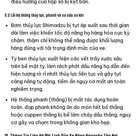
điều hướng của hộp số bị kẹt bẩn.
5.3 Lỗi hệ thống thủy lực, phanh và cơ cấu cơ khí
Bơm thủy lực Shimadzu bị tụt áp suất sau thời gian
dài làm việc khiến tốc độ nâng hạ hàng hóa cực kỳ
chậm, thậm chí không thể nâng được khối lượng
hàng đúng với tải trọng định mức của xe.
Ty ben thủy lực xuất hiện các vết trầy xước sâu
trên bề mặt ty, làm rách phớt dầu nâng hạ dẫn đến
hiện tượng rò rỉ nhớt thủy lực liên tục và gây tụt
càng nâng tự động, tiềm ẩn nguy cơ mất an toàn
nghiêm trọng.
Hệ thống phanh (thắng) bị mất tác dụng hoàn
toàn, đạp phanh không ăn do mòn hết bố thắng
hoặc cuppen thắng bị bể làm chảy dầu thắng, nguy
cơ gây va chạm trong không gian kho hẹp.
VI. Thông Tin Liên Hệ Đặt Lịch Sửa Xe Nâng Hangcha Tận Nơi