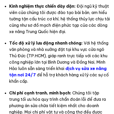
Kinh nghiệm thực chiến dày dặn:
Đội ngũ kỹ thuật
viên của chúng tôi được đào tạo bài bản, am hiểu
tường tận cấu trúc cơ khí, hệ thống thủy lực chịu tải
cũng như sơ đồ mạch điện phức tạp của các dòng
xe nâng Trung Quốc hiện đại.
Tốc độ xử lý lưu động nhanh chóng:
Với hệ thống
văn phòng và nhà xưởng đặt tại khu vực cửa ngõ
Thủ Đức (TP.HCM), giáp ranh trực tiếp với các khu
công nghiệp lớn tại Bình Dương và Đồng Nai, Minh
Hảo luôn sẵn sàng triển khai
dịch vụ sửa xe nâng
tận nơi 24/7
để hỗ trợ khách hàng xử lý các sự cố
khẩn cấp.
Chi phí cạnh tranh, minh bạch:
Chúng tôi tập
trung tối ưu hóa quy trình chẩn đoán lỗi để đưa ra
phương án sửa chữa tiết kiệm nhất cho doanh
nghiệp. Mọi chi phí vật tư và công thợ đều được