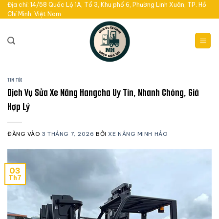
Bỏ
Địa chỉ: 14/58 Quốc Lộ 1A, Tổ 3, Khu phố 6, Phường Linh Xuân, TP. Hồ
Chí Minh, Việt Nam
qua
nội
dung
TIN TỨC
Dịch Vụ Sửa Xe Nâng Hangcha Uy Tín, Nhanh Chóng, Giá
Hợp Lý
ĐĂNG VÀO
3 THÁNG 7, 2026
BỞI
XE NÂNG MINH HẢO
03
Th7