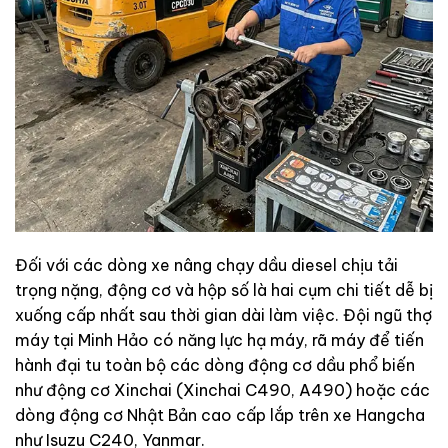
Đối với các dòng xe nâng chạy dầu diesel chịu tải
trọng nặng, động cơ và hộp số là hai cụm chi tiết dễ bị
xuống cấp nhất sau thời gian dài làm việc. Đội ngũ thợ
máy tại Minh Hảo có năng lực hạ máy, rã máy để tiến
hành đại tu toàn bộ các dòng động cơ dầu phổ biến
như động cơ Xinchai (Xinchai C490, A490) hoặc các
dòng động cơ Nhật Bản cao cấp lắp trên xe Hangcha
như Isuzu C240, Yanmar.