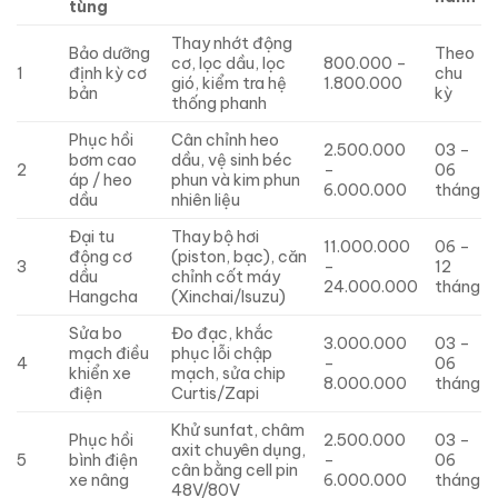
tùng
Thay nhớt động
Bảo dưỡng
Theo
cơ, lọc dầu, lọc
800.000 –
1
định kỳ cơ
chu
gió, kiểm tra hệ
1.800.000
bản
kỳ
thống phanh
Phục hồi
Cân chỉnh heo
2.500.000
03 –
bơm cao
dầu, vệ sinh béc
2
–
06
áp / heo
phun và kim phun
6.000.000
tháng
dầu
nhiên liệu
Đại tu
Thay bộ hơi
11.000.000
06 –
động cơ
(piston, bạc), căn
3
–
12
dầu
chỉnh cốt máy
24.000.000
tháng
Hangcha
(Xinchai/Isuzu)
Sửa bo
Đo đạc, khắc
3.000.000
03 –
mạch điều
phục lỗi chập
4
–
06
khiển xe
mạch, sửa chip
8.000.000
tháng
điện
Curtis/Zapi
Khử sunfat, châm
Phục hồi
2.500.000
03 –
axit chuyên dụng,
5
bình điện
–
06
cân bằng cell pin
xe nâng
6.000.000
tháng
48V/80V