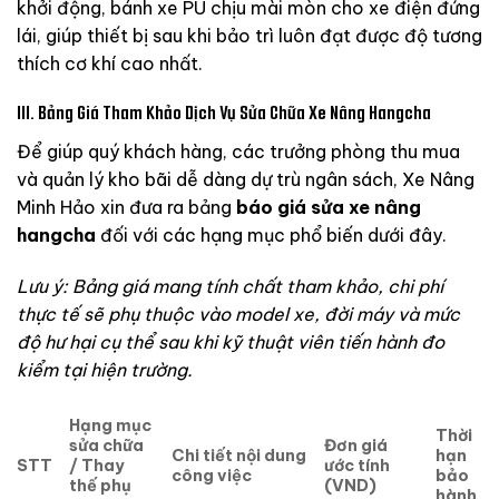
khởi động, bánh xe PU chịu mài mòn cho xe điện đứng
lái, giúp thiết bị sau khi bảo trì luôn đạt được độ tương
thích cơ khí cao nhất.
III. Bảng Giá Tham Khảo Dịch Vụ Sửa Chữa Xe Nâng Hangcha
Để giúp quý khách hàng, các trưởng phòng thu mua
và quản lý kho bãi dễ dàng dự trù ngân sách, Xe Nâng
Minh Hảo xin đưa ra bảng
báo giá sửa xe nâng
hangcha
đối với các hạng mục phổ biến dưới đây.
Lưu ý: Bảng giá mang tính chất tham khảo, chi phí
thực tế sẽ phụ thuộc vào model xe, đời máy và mức
độ hư hại cụ thể sau khi kỹ thuật viên tiến hành đo
kiểm tại hiện trường.
Hạng mục
Thời
sửa chữa
Đơn giá
Chi tiết nội dung
hạn
STT
/ Thay
ước tính
công việc
bảo
thế phụ
(VND)
hành