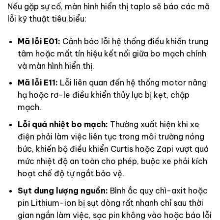
Nếu gặp sự cố, màn hình hiển thị taplo sẽ báo các mã
lỗi kỹ thuật tiêu biểu:
Mã lỗi E01:
Cảnh báo lỗi hệ thống điều khiển trung
tâm hoặc mất tín hiệu kết nối giữa bo mạch chính
và màn hình hiển thị.
Mã lỗi E11:
Lỗi liên quan đến hệ thống motor nâng
hạ hoặc rơ-le điều khiển thủy lực bị kẹt, chập
mạch.
Lỗi quá nhiệt bo mạch:
Thường xuất hiện khi xe
điện phải làm việc liên tục trong môi trường nóng
bức, khiến bộ điều khiển Curtis hoặc Zapi vượt quá
mức nhiệt độ an toàn cho phép, buộc xe phải kích
hoạt chế độ tự ngắt bảo vệ.
Sụt dung lượng nguồn:
Bình ắc quy chì-axit hoặc
pin Lithium-ion bị sụt dòng rất nhanh chỉ sau thời
gian ngắn làm việc, sạc pin không vào hoặc báo lỗi