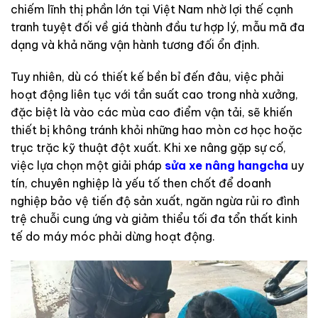
chiếm lĩnh thị phần lớn tại Việt Nam nhờ lợi thế cạnh
tranh tuyệt đối về giá thành đầu tư hợp lý, mẫu mã đa
dạng và khả năng vận hành tương đối ổn định.
Tuy nhiên, dù có thiết kế bền bỉ đến đâu, việc phải
hoạt động liên tục với tần suất cao trong nhà xưởng,
đặc biệt là vào các mùa cao điểm vận tải, sẽ khiến
thiết bị không tránh khỏi những hao mòn cơ học hoặc
trục trặc kỹ thuật đột xuất. Khi xe nâng gặp sự cố,
việc lựa chọn một giải pháp
sửa xe nâng hangcha
uy
tín, chuyên nghiệp là yếu tố then chốt để doanh
nghiệp bảo vệ tiến độ sản xuất, ngăn ngừa rủi ro đình
trệ chuỗi cung ứng và giảm thiểu tối đa tổn thất kinh
tế do máy móc phải dừng hoạt động.