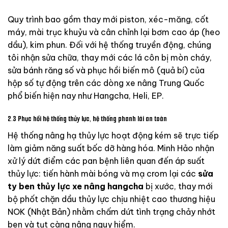
Quy trình bao gồm thay mới piston, xéc-măng, cốt
máy, mài trục khuỷu và cân chỉnh lại bơm cao áp (heo
dầu), kim phun. Đối với hệ thống truyền động, chúng
tôi nhận sửa chữa, thay mới các lá côn bị mòn cháy,
sửa bánh răng số và phục hồi biến mô (quả bí) của
hộp số tự động trên các dòng xe nâng Trung Quốc
phổ biến hiện nay như Hangcha, Heli, EP.
2.3 Phục hồi hệ thống thủy lực, hệ thống phanh lái an toàn
Hệ thống nâng hạ thủy lực hoạt động kém sẽ trực tiếp
làm giảm năng suất bốc dỡ hàng hóa. Minh Hảo nhận
xử lý dứt điểm các pan bệnh liên quan đến áp suất
thủy lực: tiến hành mài bóng và mạ crom lại các
sửa
ty ben thủy lực xe nâng hangcha
bị xước, thay mới
bộ phốt chặn dầu thủy lực chịu nhiệt cao thương hiệu
NOK (Nhật Bản) nhằm chấm dứt tình trạng chảy nhớt
ben và tụt càng nâng nguy hiểm.