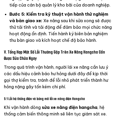
tiếp của cán bộ quản lý kho bãi của doanh nghiệp.
Bước 5: Kiểm tra kỹ thuật vận hành thử nghiệm
và bàn giao xe:
Xe nâng sau khi sửa xong sẽ được
thử tải tĩnh và tải động để đảm bảo mọi chức năng
hoạt động ổn định. Tiến hành ký biên bản nghiệm
thu bàn giao và kích hoạt chế độ bảo hành.
V. Tổng Hợp Một Số Lỗi Thường Gặp Trên Xe Nâng Hangcha Cần
Được Sửa Chữa Ngay
Trong quá trình vận hành, người lái xe nâng cần lưu ý
các dấu hiệu cảnh báo hư hỏng dưới đây để kịp thời
gọi thợ kiểm tra, tránh để lỗi nhỏ phát triển thành hư
hỏng nặng gây tốn kém chi phí.
5.1 Lỗi hệ thống điện và bảng mã lỗi xe nâng điện Hangcha
Khi vận hành dòng
sửa xe nâng điện hangcha
, hệ
thống cảm biến thông minh sẽ liên tục giám sát xe.