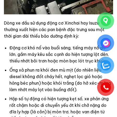
Dòng xe dầu sử dụng động cơ Xinchai hay Isuzu
thường xuất hiện các pan bệnh đặc trưng sau một
thời gian dài thiếu bảo dưỡng định kỳ:
Động cơ khó nổ vào buổi sáng, tiếng máy nổ gõ
lớn, gầm máy kêu sắc cạnh do hiện tượng lột dên,
thiếu nhớt bôi trơn hoặc mòn bạc lót trục khuỷu.
Ống xả phun ra khói đen mù mịt (do nhiên liệu
diesel không đốt cháy hết, nghẹt lọc gió hoặc
hỏng béc phun) hoặc khói trắng (do hở xéc-măng
làm nhớt máy lọt vào buồng đốt).
Hộp số tự động có hiện tượng kẹt số, xe phản ứng
rất chậm hoặc di chuyển yếu ớt khi chở nặng do
đĩa ly hợp (lá côn) bị mòn trơ, hoặc van điện từ