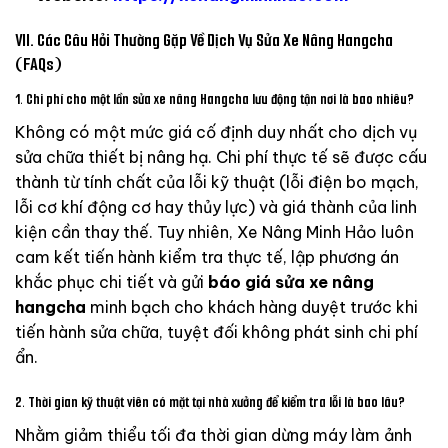
VII. Các Câu Hỏi Thường Gặp Về Dịch Vụ Sửa Xe Nâng Hangcha
(FAQs)
1. Chi phí cho một lần sửa xe nâng Hangcha lưu động tận nơi là bao nhiêu?
Không có một mức giá cố định duy nhất cho dịch vụ
sửa chữa thiết bị nâng hạ. Chi phí thực tế sẽ được cấu
thành từ tính chất của lỗi kỹ thuật (lỗi điện bo mạch,
lỗi cơ khí động cơ hay thủy lực) và giá thành của linh
kiện cần thay thế. Tuy nhiên, Xe Nâng Minh Hảo luôn
cam kết tiến hành kiểm tra thực tế, lập phương án
khắc phục chi tiết và gửi
báo giá sửa xe nâng
hangcha
minh bạch cho khách hàng duyệt trước khi
tiến hành sửa chữa, tuyệt đối không phát sinh chi phí
ẩn.
2. Thời gian kỹ thuật viên có mặt tại nhà xưởng để kiểm tra lỗi là bao lâu?
Nhằm giảm thiểu tối đa thời gian dừng máy làm ảnh