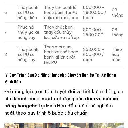
Thay bánh
Thay thế bánh lái
800.000 –
03
6
xe PU xe
hoặc bánh tải PU
1.800.000 /
tháng
nâng điện
chịu mài mòn cao
bánh
Phục hồi
Thay phốt ben,
800.000 –
03
7
thủy lực xe
thay dầu thủy
1.500.000
tháng
nâng tay
lực, sửa van xả áp
Thay mới cụm
Thay bánh
250.000 –
Theo
bánh xe nhỏ hoặc
8
xe PU xe
600.000 /
hao
bánh lái lớn chất
nâng tay
cụm
mòn
liệu PU
IV. Quy Trình Sửa Xe Nâng Hangcha Chuyên Nghiệp Tại Xe Nâng
Minh Hảo
Để mang lại sự an tâm tuyệt đối và tiết kiệm thời gian
cho khách hàng, mọi hoạt động của
dịch vụ sửa xe
nâng hangcha
tại Minh Hảo đều tuân thủ nghiêm
ngặt theo quy trình 5 bước tiêu chuẩn: